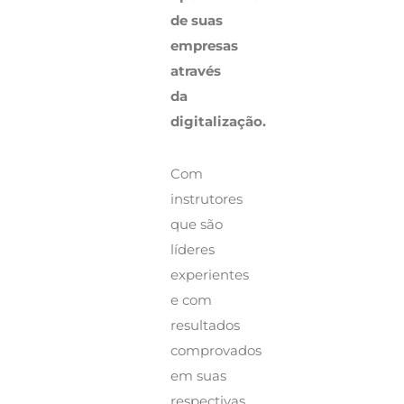
de suas
empresas
através
da
digitalização.
Com
instrutores
que são
líderes
experientes
e com
resultados
comprovados
em suas
respectivas