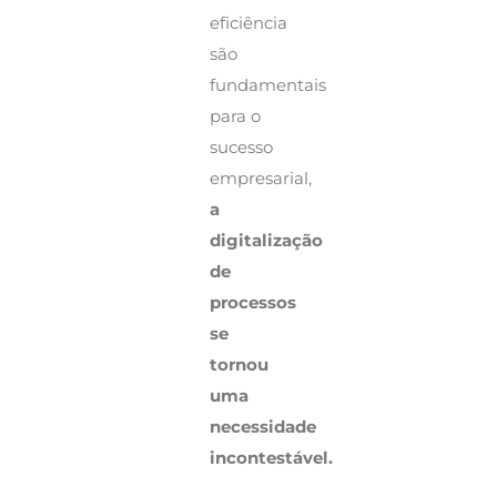
eficiência
são
fundamentais
para o
sucesso
empresarial,
a
digitalização
de
processos
se
tornou
uma
necessidade
incontestável.