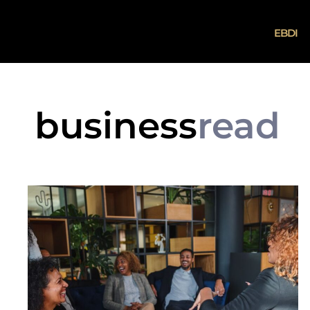
EBDI
business
read