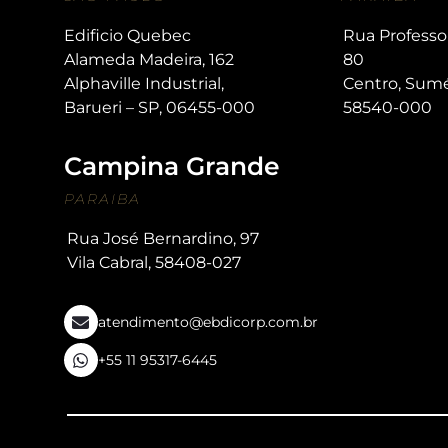
Edificio Quebec
Rua Professo
Alameda Madeira, 162
80
Alphaville Industrial,
Centro, Sum
Barueri – SP, 06455-000
58540-000
Campina Grande
PARAIBA
Rua José Bernardino, 97
Vila Cabral, 58408-027
atendimento@ebdicorp.com.br
+55 11 95317-6445