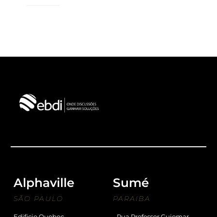
Alphaville
Sumé
SÃO PAULO
PARAIBA
Edificio Quebec
Rua Professor Guiomar