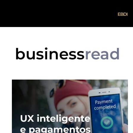
EBDI
business
read