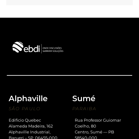
Alphaville
Sumé
SÃO PAULO
PARAIBA
Edificio Quebec
Rua Professor Guiomar
Alameda Madeira, 162
Coelho, 80
Alphaville Industrial,
Centro, Sumé — PB
Barueri – SP, 06455-000
58540-000