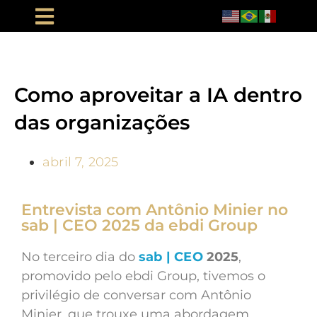
Como aproveitar a IA dentro
das organizações
abril 7, 2025
Entrevista com Antônio Minier no
sab | CEO 2025 da ebdi Group
No terceiro dia do
sab | CEO
2025
,
promovido pelo ebdi Group, tivemos o
privilégio de conversar com Antônio
Minier, que trouxe uma abordagem